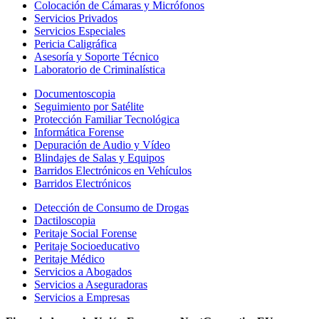
Colocación de Cámaras y Micrófonos
Servicios Privados
Servicios Especiales
Pericia Caligráfica
Asesoría y Soporte Técnico
Laboratorio de Criminalística
Documentoscopia
Seguimiento por Satélite
Protección Familiar Tecnológica
Informática Forense
Depuración de Audio y Vídeo
Blindajes de Salas y Equipos
Barridos Electrónicos en Vehículos
Barridos Electrónicos
Detección de Consumo de Drogas
Dactiloscopia
Peritaje Social Forense
Peritaje Socioeducativo
Peritaje Médico
Servicios a Abogados
Servicios a Aseguradoras
Servicios a Empresas